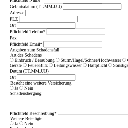
Pflichtfeld
Name
*
Geburtsdatum (TT.MM.JJJJ)
Adresse
PLZ
Ort
Pflichtfeld
Telefon
*
Fax
Pflichtfeld
Email
*
Angaben zum Schadensfall
Art des Schadens
Einbruch / Beraubung
Sturm/Hagel/Schnee/Hochwasser
Geräte
Feuer/Blitz
Leitungswasser
Haftpflicht
Sonstig
Datum (TT.MM.JJJJ)
Ort
Besteht eine weitere Versicherung
Ja
Nein
Schadenshergang
Pflichtfeld
Beschreibung
*
Weitere Beteiligte
Ja
Nein